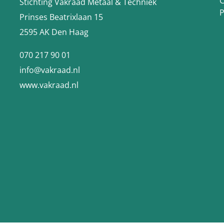
C
Stichting Vakraad Metaal & Techniek
P
Prinses Beatrixlaan 15
2595 AK Den Haag
070 217 90 01
info@vakraad.nl
www.vakraad.nl
.